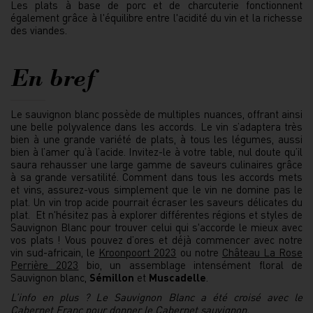
Les plats à base de porc et de charcuterie fonctionnent
également grâce à l'équilibre entre l'acidité du vin et la richesse
des viandes.
En bref
Le sauvignon blanc possède de multiples nuances, offrant ainsi
une belle polyvalence dans les accords. Le vin s’adaptera très
bien à une grande variété de plats, à tous les légumes, aussi
bien à l’amer qu’à l’acide. Invitez-le à votre table, nul doute qu’il
saura rehausser une large gamme de saveurs culinaires grâce
à sa grande versatilité. Comment dans tous les accords mets
et vins, assurez-vous simplement que le vin ne domine pas le
plat. Un vin trop acide pourrait écraser les saveurs délicates du
plat. Et n'hésitez pas à explorer différentes régions et styles de
Sauvignon Blanc pour trouver celui qui s'accorde le mieux avec
vos plats ! Vous pouvez d’ores et déjà commencer avec notre
vin sud-africain, le
Kroonpoort 2023
ou notre
Château La Rose
Perrière 2023
bio, un assemblage intensément floral de
Sauvignon blanc,
Sémillon
et
Muscadelle
.
L’info en plus ? Le Sauvignon Blanc a été croisé avec le
Cabernet Franc pour donner le Cabernet sauvignon.