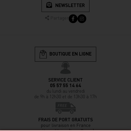
NEWSLETTER
Partager
BOUTIQUE EN LIGNE
SERVICE CLIENT
05 57 55 14 64
du lundi au vendredi
de 9h à 12h30 et de 13h30 à 17h
FRAIS DE PORT GRATUITS
pour livraison en France
métropolitaine (hors Corse)