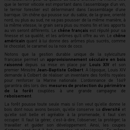
que le terroir viticole est important dans l’assemblage d’un vin,
le terroir forestier est déterminant dans l’assemblage d’une
barrique. Un chêne qui pousse sur du sable, de la grave, orienté
nord, ou plus au sud, ne va pas pousser de la même manière, à
la même vitesse, le grain sera plus ou moins fin et les apports
au vin seront différents. Le
chêne français
est réputé pour sa
finesse et sa qualité, et les arômes qu'il offre au vin. Le
chêne
américain
quant à lui donne des arômes plus sucrés, comme
le chocolat, le caramel ou la noix de coco.
Notons que la gestion durable unique de la sylviculture
française permet un
approvisionnement séculaire en bois
raisonné
depuis sa mise en place par
Louis XIV
et son
premier Ministre
Jean-Baptiste
Colbert
. A l’époque, Louis XIV
demande à Colbert de réaliser un inventaire des forêts royales
pour renforcer la Marine nationale. L’ordonnance de 1669
garantira dès lors des
mesures de protection
du périmètre
de la forêt
couplées à une grande campagne de
reboisement
.
La forêt pousse toute seule mais si l’on veut qu’elle donne le
bois dont nous avons besoin, qu’elle conserve sa
diversité
et
qu’elle soit belle et agréable à la promenade, il faut s’en
occuper. Il faut la gérer, c’est-à-dire, l’observer, la protéger, la
travailler et guider son développement. Ainsi, les coupes