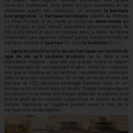
contenant traditionnel. Ainsi, parmi les plus renommés et les
références auprès des tonneliers, on retrouve
la barrique
bourguignonne
, la
barrique bordelaise
utilisée au Château
La Rose Perrière et les muids ou plutôt les
demi-muids
qui
sont de plus en plus utilisés aujourd’hui (grosse barriques de
500 à 650 litres) et que l’on retrouve dans la Vallée du Rhône
notamment. Les vignerons utilisent parfois d’autres formats de
barriques comme le
quartaut
(56 L) ou
la feuillette
(114 L).
Le
vigneron choisit la taille de ses barriques en fonction du
type de vin qu’il souhaite produire
car la taille a une
importance majeure : plus elle est grande, moins le rapport
d’échange bois-vin est important et ainsi, moins les molécules
tels que la vanilline ou les lactones naturellement contenues
dans le bois sont concentrées. De ce fait, un vin élevé dans une
barrique de 225L dévoilera davantage d’arômes issus de son
élevage qu'un vin élevé dans un foudre. Chaque barrique répond
aux besoins et au cahier des charges établi par le vigneron ainsi
qu’à un profil de vin souhaité. L’objectif est de trouver en fin de
compte l’harmonie et l’équilibre parfaits entre le bois de la
barrique et le vin du vigneron.