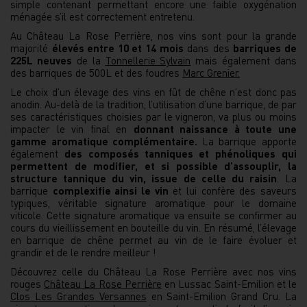
simple contenant permettant encore une faible oxygénation
ménagée s’il est correctement entretenu.
Au Château La Rose Perrière, nos vins sont pour la grande
majorité
élevés entre 10 et 14 mois
dans des
barriques de
225L neuves
de la
Tonnellerie Sylvain
mais également dans
des barriques de 500L et des foudres
Marc Grenier.
Le choix d’un élevage des vins en fût de chêne n’est donc pas
anodin. Au-delà de la tradition, l’utilisation d’une barrique, de par
ses caractéristiques choisies par le vigneron, va plus ou moins
impacter le vin final en
donnant naissance à toute une
gamme aromatique complémentaire.
La barrique apporte
également
des composés tanniques et phénoliques
qui
permettent de modifier, et si possible d’assouplir, la
structure tannique du vin, issue de celle du raisin
. La
barrique
complexifie ainsi le vin
et lui confère des saveurs
typiques, véritable signature aromatique pour le domaine
viticole. Cette signature aromatique va ensuite se confirmer au
cours du vieillissement en bouteille du vin. En résumé, l’élevage
en barrique de chêne permet au vin de le faire évoluer et
grandir et de le rendre meilleur !
Découvrez celle du Château La Rose Perrière avec nos vins
rouges
Château La Rose Perrière
en Lussac Saint-Emilion et le
Clos Les Grandes Versannes
en Saint-Emilion Grand Cru. La