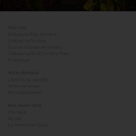
Nos vins
Château la Rose Perrière
Château la Perrière
Clos les Grandes Versannes
Château La Rose Perrière Blanc
Kroonpoort
Notre domaine
L'histoire du vignoble
Un terroir unique
Nos engagements
Nos savoir-faire
A la vigne
Au chai
La Tonnellerie Sylvain