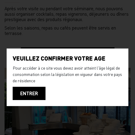
Après votre visite ou pendant votre séminaire, nous pouvons
aussi organiser cocktails, repas vignerons, déjeuners ou dîners
prestigieux avec des produits régionaux.
Selon les saisons, repas ou cafés peuvent être servis en
terrasse.
ORGANISER UN REPAS AU VIGNOBLE
VEUILLEZ CONFIRMER VOTRE AGE
Pour accéder à ce site vous devez avoir atteint l'âge légal de
consommation selon la législation en vigueur dans votre pays
de résidence
ENTRER