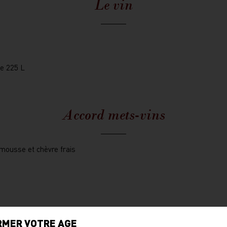
Le vin
de 225 L
Accord mets-vins
emousse et chèvre frais
RMER VOTRE AGE