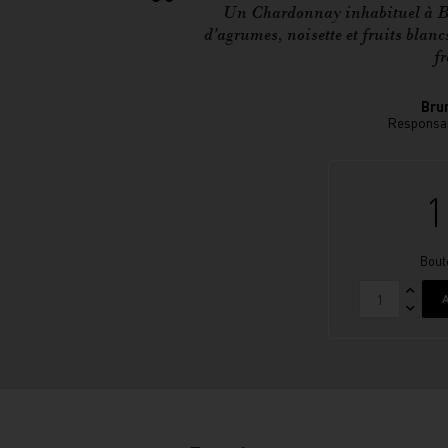
Un Chardonnay inhabituel à Bo
d'agrumes, noisette et fruits blanc
fr
Bru
Responsab
1
Boute