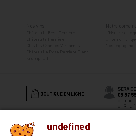
Nos vins
Notre domain
Château la Rose Perrière
L'histoire du vi
Château la Perrière
Un terroir uniqu
Clos les Grandes Versannes
Nos engagemen
Château La Rose Perrière Blanc
Kroonpoort
SERVICE
BOUTIQUE EN LIGNE
05 57 5
du lundi 
de 9h à 
undefined