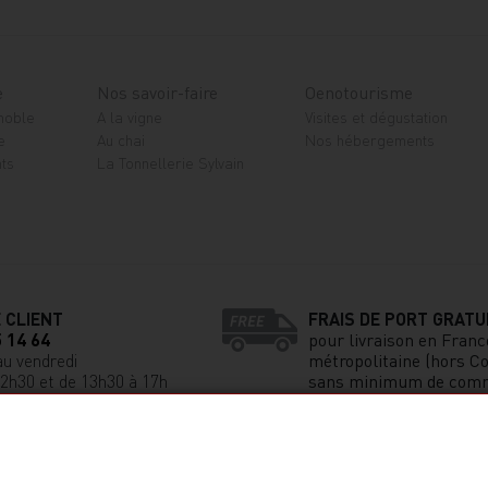
e
Nos savoir-faire
Oenotourisme
gnoble
A la vigne
Visites et dégustation
e
Au chai
Nos hébergements
ts
La Tonnellerie Sylvain
 CLIENT
FRAIS DE PORT GRATU
5 14 64
pour livraison en Franc
au vendredi
métropolitaine (hors Co
12h30 et de 13h30 à 17h
sans minimum de com