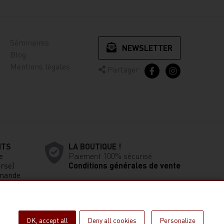
Séminaires
NEWSLETTER
Blog
Mentions légales
Partager
ITS
LA BOUTIQUE !
e
Paiement 100% sécurisé
rse)
Conditions générales de vente
mande
OK, accept all
Deny all cookies
Personalize