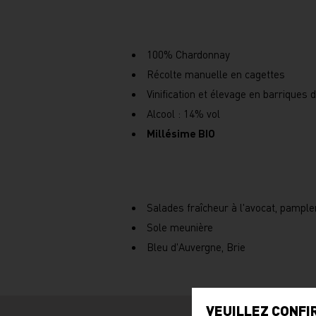
100% Chardonnay
Récolte manuelle en cagettes
Vinification et élevage en barriques 
Alcool : 14% vol
Millésime BIO
Salades fraîcheur à l'avocat, pampl
Sole meunière
Bleu d'Auvergne, Brie
VEUILLEZ CONFI