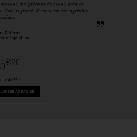
rdeaux qui présente de beaux arômes
s
. Gras et fruité, il conserve une agréable
aîcheur.
no Célérier
le d'Exploitation
€90
5
ille de 75 cl
AJOUTER AU PANIER