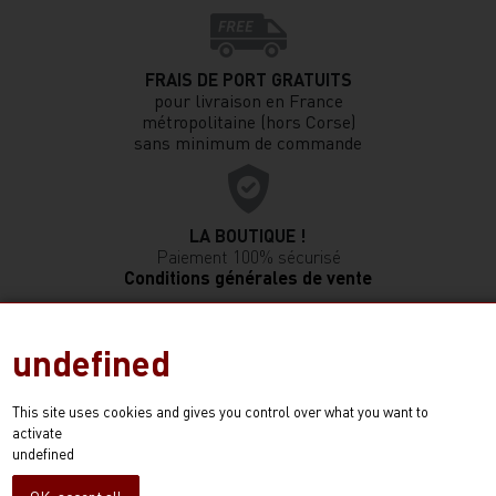
FRAIS DE PORT GRATUITS
pour livraison en France
métropolitaine (hors Corse)
sans minimum de commande
LA BOUTIQUE !
Paiement 100% sécurisé
Conditions générales de vente
undefined
L'ABUS D'ALCOOL EST DANGEREUX POUR LA SANTÉ, À
CONSOMMER AVEC MODÉRATION
This site uses cookies and gives you control over what you want to
activate
© 2023 Vignobles JL Sylvain Tous Droits Réservés
undefined