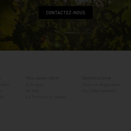
CONTACTEZ-NOUS
e
Nos savoir-faire
Oenotourisme
gnoble
A la vigne
Visites et dégustation
e
Au chai
Nos hébergements
ts
La Tonnellerie Sylvain