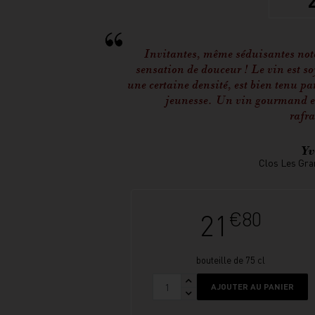
Invitantes, même séduisantes notes
sensation de douceur ! Le vin est so
une certaine densité, est bien tenu pa
jeunesse. Un vin gourmand et
rafra
Yv
Clos Les Gra
€80
21
bouteille de 75 cl
AJOUTER AU PANIER