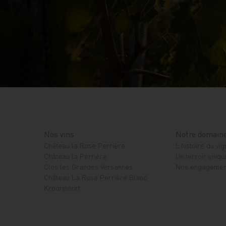
Nos vins
Notre domain
Château la Rose Perrière
L'histoire du vi
Château la Perrière
Un terroir uniqu
Clos les Grandes Versannes
Nos engagemen
Château La Rose Perrière Blanc
Kroonpoort