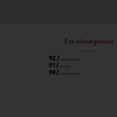
Les récompenses
92 /
James Suckling
91
/
Yves Beck
90
/
Georgina Hindle