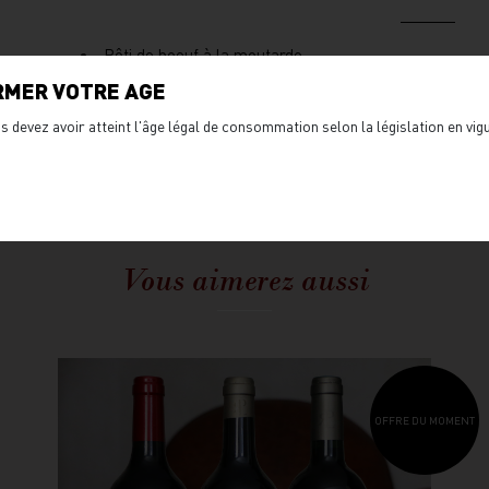
Rôti de boeuf à la moutarde
Souris d'agneau braisée
RMER VOTRE AGE
Terrine de canard au foie gras
s devez avoir atteint l'âge légal de consommation selon la législation en vi
Camembert de Normandie affiné au Calvados
Vous aimerez aussi
OFFRE DU MOMENT