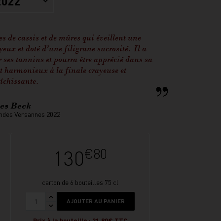
2022
 de cassis et de mûres qui éveillent une
yeux et doté d’une filigrane sucrosité. Il a
r ses tannins et pourra être apprécié dans sa
 harmonieux à la finale crayeuse et
îchissante.
es Beck
ndes Versannes 2022
€80
130
carton de 6 bouteilles 75 cl
AJOUTER AU PANIER
Prix à la bouteille : 21.80€ TTC