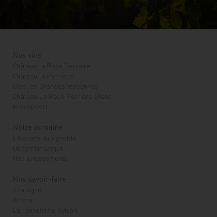
Nos vins
Château la Rose Perrière
Château la Perrière
Clos les Grandes Versannes
Château La Rose Perrière Blanc
Kroonpoort
Notre domaine
L'histoire du vignoble
Un terroir unique
Nos engagements
Nos savoir-faire
A la vigne
Au chai
La Tonnellerie Sylvain