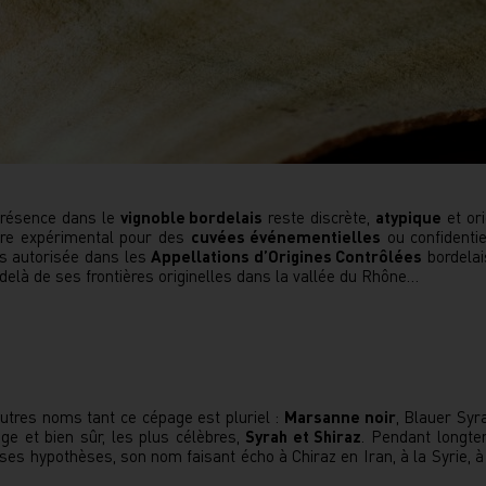
 présence dans le
vignoble bordelais
reste discrète,
atypique
et ori
itre expérimental pour des
cuvées événementielles
ou confidentie
as autorisée dans les
Appellations d’Origines Contrôlées
bordelai
-delà de ses frontières originelles dans la vallée du Rhône…
utres noms tant ce cépage est pluriel :
Marsanne noir
, Blauer Syr
ge et bien sûr, les plus célèbres,
Syrah et Shiraz
. Pendant longte
es hypothèses, son nom faisant écho à Chiraz en Iran, à la Syrie, à l