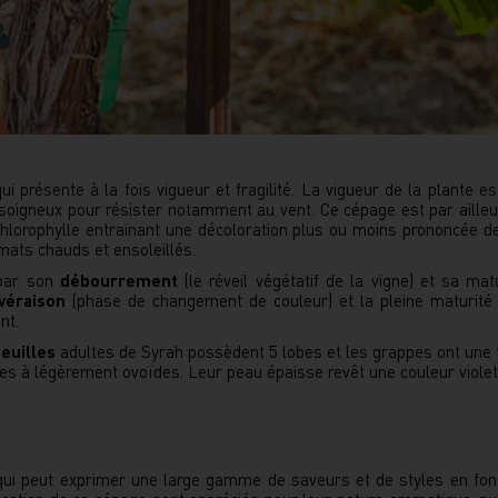
 présente à la fois vigueur et fragilité. La vigueur de la plante e
soigneux pour résister notamment au vent. Ce cépage est par ailleu
chlorophylle entrainant une décoloration plus ou moins prononcée de
imats chauds et ensoleillés.
 par son
débourrement
(le réveil végétatif de la vigne) et sa ma
véraison
(phase de changement de couleur) et la pleine maturité
nt.
feuilles
adultes de Syrah possèdent 5 lobes et les grappes ont une t
es à légèrement ovoïdes. Leur peau épaisse revêt une couleur violett
ui peut exprimer une large gamme de saveurs et de styles en fonc