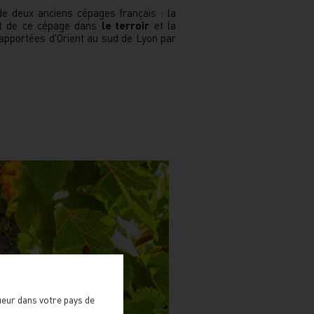
e deux anciens cépages français : la
nt de ce cépage dans
le terroir
et la
rapportées d'Orient au sud de Lyon par
gueur dans votre pays de