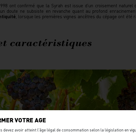
998 ont confirmé que la Syrah est issue d’un croisement naturel d
cun doute ne subsiste en revanche quant au profond enracineme
ntiquité
, lorsque les premières vignes ancêtres du cépage ont été 
et caractéristiques
RMER VOTRE AGE
s devez avoir atteint l'âge légal de consommation selon la législation en vi