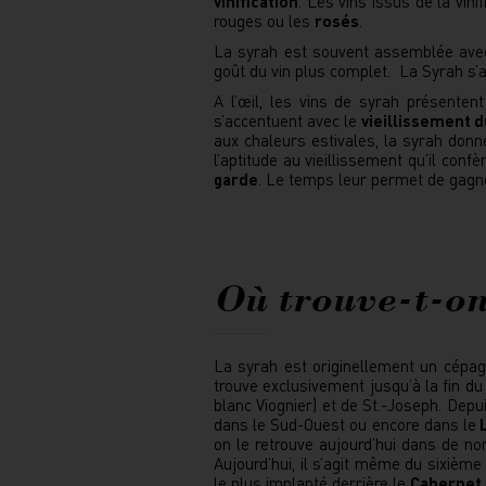
vinification
. Les vins issus de la vin
rouges ou les
rosés
.
La syrah est souvent assemblée ave
goût du vin plus complet. La Syrah s
A l’œil, les vins de syrah présente
s’accentuent avec le
vieillissement d
aux chaleurs estivales, la syrah don
l’aptitude au vieillissement qu’il conf
garde
. Le temps leur permet de gagn
Où trouve-t-on
La syrah est originellement un cépage
trouve exclusivement jusqu’à la fin du
blanc Viognier) et de St.-Joseph. Dep
dans le Sud-Ouest ou encore dans le
L
on le retrouve aujourd’hui dans de 
Aujourd’hui, il s’agit même du sixiè
le plus implanté derrière le
Cabernet