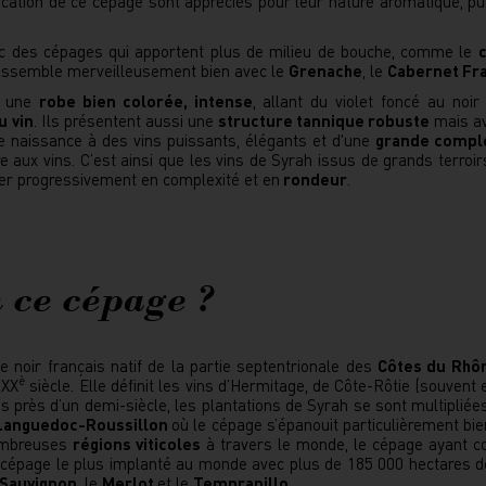
ification de ce cépage sont appréciés pour leur nature aromatique, pu
c des cépages qui apportent plus de milieu de bouche, comme le
’assemble merveilleusement bien avec le
Grenache
, le
Cabernet Fr
nt une
robe bien colorée, intense
, allant du violet foncé au noir
u vin
. Ils présentent aussi une
structure tannique robuste
mais av
ne naissance à des vins puissants, élégants et d'une
grande compl
ère aux vins. C’est ainsi que les vins de Syrah issus de grands terro
er progressivement en complexité et en
rondeur
.
 ce cépage ?
 noir français natif de la partie septentrionale des
Côtes du Rhô
è
 XX
siècle. Elle définit les vins d’Hermitage, de Côte-Rôtie (souve
uis près d’un demi-siècle, les plantations de Syrah se sont multipli
anguedoc-Roussillon
où le cépage s’épanouit particulièrement bie
nombreuses
régions viticoles
à travers le monde, le cépage ayant co
me cépage le plus implanté au monde avec plus de 185 000 hectares d
 Sauvignon
, le
Merlot
et le
Tempranillo
.