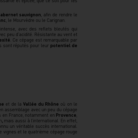
issante et épicée, que ce soit pour les
cabernet sauvignon
, afin de rendre le
anc
, le Mourvèdre ou le Carignan.
 intense, avec des reflets bleutés qui
ec peu d’acidité. Résistante au vent et
exité
. Ce cépage est remarquable par
irs sont réputés pour leur
potentiel de
ne
et de la
Vallée du Rhône
où on le
nt en assemblage avec un peu du cépage
ées en France, notamment en
Provence
,
n
,
mais aussi à l’international. En effet,
nnu un véritable succès international.
e vignes et le quatrième cépage rouge