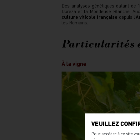
Des analyses génétiques datant de 1
Dureza et la Mondeuse Blanche. Au
culture viticole française
depuis l’
A
les Romains.
Particularités 
À la vigne
VEUILLEZ CONFI
Pour accéder à ce site vou