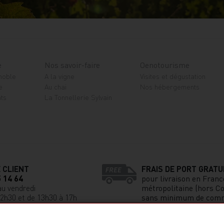
e
Nos savoir-faire
Oenotourisme
gnoble
A la vigne
Visites et dégustation
e
Au chai
Nos hébergements
ts
La Tonnellerie Sylvain
 CLIENT
FRAIS DE PORT GRATU
5 14 64
pour livraison en Franc
au vendredi
métropolitaine (hors Co
12h30 et de 13h30 à 17h
sans minimum de com