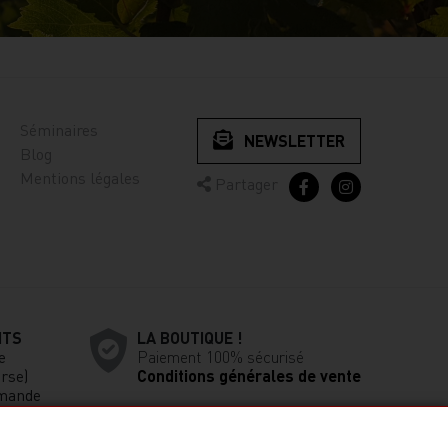
Séminaires
NEWSLETTER
Blog
Mentions légales
Partager
ITS
LA BOUTIQUE !
e
Paiement 100% sécurisé
rse)
Conditions générales de vente
mande