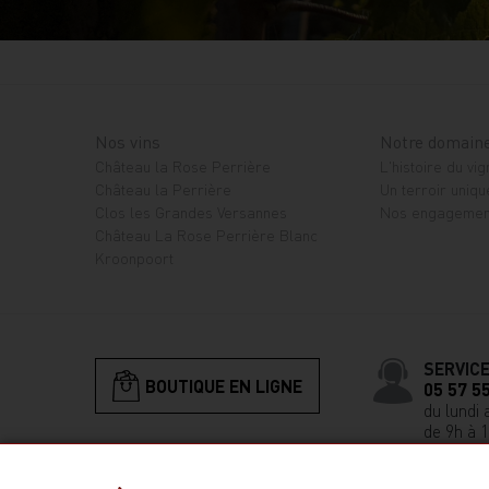
Nos vins
Notre domain
Château la Rose Perrière
L'histoire du vi
Château la Perrière
Un terroir uniqu
Clos les Grandes Versannes
Nos engagemen
Château La Rose Perrière Blanc
Kroonpoort
SERVICE
BOUTIQUE EN LIGNE
05 57 5
du lundi 
de 9h à 