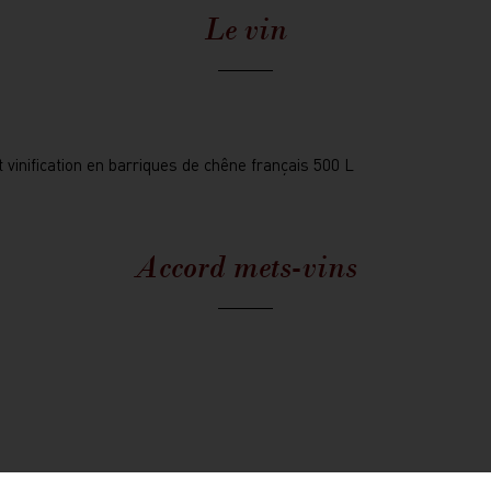
Le vin
 vinification en barriques de chêne français 500 L
Accord mets-vins