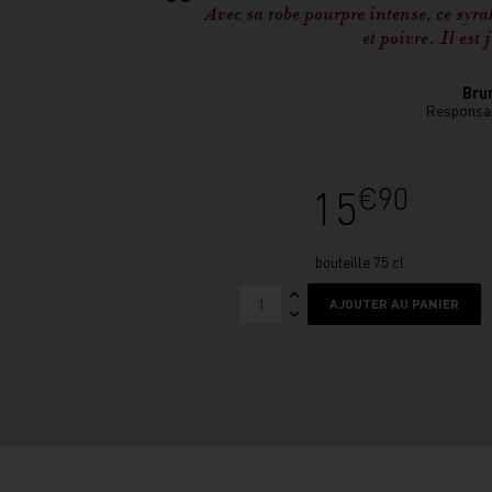
Avec sa robe pourpre intense, ce syra
et poivre. Il est 
Bru
Responsab
€90
15
bouteille 75 cl
AJOUTER AU PANIER