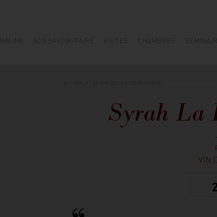
OMAINE
NOS SAVOIR-FAIRE
VISITES
CHAMBRES
SÉMINAI
ACCUEIL
LES VINS DE LA ROSE PERRIÈRE
SYRAH LA ROSE PERR
Syrah La R
VIN 