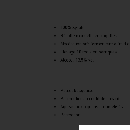
100% Syrah
Récolte manuelle en cagettes
Macération pré-fermentaire à froid et
Elevage 10 mois en barriques
Alcool : 13,5% vol
Poulet basquaise
Parmentier au confit de canard
Agneau aux oignons caramélisés
Parmesan