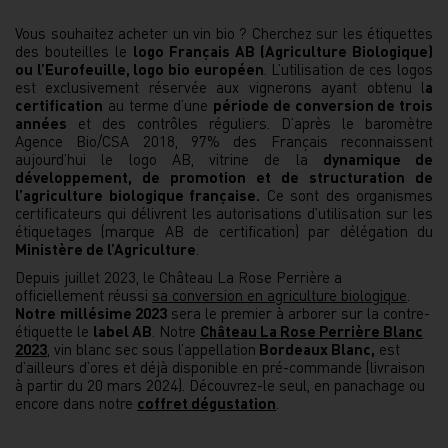
Vous souhaitez acheter un vin bio ? Cherchez sur les étiquettes
des bouteilles le
logo Français AB (Agriculture Biologique)
ou l’Eurofeuille, logo bio européen
. L’utilisation de ces logos
est exclusivement réservée aux vignerons ayant obtenu l
a
certification
au terme d’une
période de conversion de trois
années
et des contrôles réguliers. D’après le baromètre
Agence Bio/CSA 2018, 97% des Français reconnaissent
aujourd’hui le logo AB, vitrine de la
dynamique de
développement, de promotion et de structuration de
l’agriculture biologique française.
Ce sont des organismes
certificateurs qui délivrent les autorisations d’utilisation sur les
étiquetages (marque AB de certification) par délégation du
Ministère de l’Agriculture
.
Depuis juillet 2023, le Château La Rose Perrière a
officiellement réussi
sa conversion en agriculture biologique
.
Notre
millésime 2023
sera le premier à arborer sur la contre-
étiquette le
label AB
. Notre
Château La Rose Perrière Blanc
2023
, vin blanc sec sous l’appellation
Bordeaux Blanc,
est
d’ailleurs d’ores et déjà disponible en pré-commande (livraison
à partir du 20 mars 2024). Découvrez-le seul, en panachage ou
encore dans notre
coffret dégustation
.