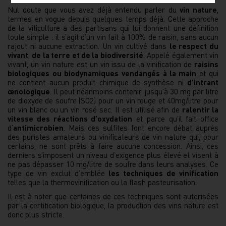
Nul doute que vous avez déjà entendu parler du
vin nature
,
termes en vogue depuis quelques temps déjà. Cette approche
de la viticulture a des partisans qui lui donnent une définition
toute simple : il s’agit d’un vin fait à 100% de raisin, sans aucun
rajout ni aucune extraction. Un vin cultivé dans
le respect du
vivant
,
de la terre et de la biodiversité
. Appelé également vin
vivant, un vin nature est un vin issu de la vinification de
raisins
biologiques
ou biodynamiques
vendangés à la main
et qui
ne contient aucun produit chimique de synthèse ni
d’intrant
œnologique
. Il peut néanmoins contenir jusqu’à 30 mg par litre
de dioxyde de soufre (SO2) pour un vin rouge et 40mg/litre pour
un vin blanc ou un vin rosé sec. Il est utilisé afin de
ralentir la
vitesse des réactions d’oxydation
et parce qu’il fait office
d’
antimicrobien
. Mais ces sulfites font encore débat auprès
des puristes amateurs ou vinificateurs de vin nature qui, pour
certains, ne sont prêts à faire aucune concession. Ainsi, ces
derniers s’imposent un niveau d’exigence plus élevé et visent à
ne pas dépasser 10 mg/litre de soufre dans leurs analyses. Ce
type de vin exclut d’emblée
les techniques de vinification
telles que la thermovinification ou la flash pasteurisation.
Il est à noter que certaines de ces techniques sont autorisées
par la certification biologique, la production des vins nature est
donc plus stricte.