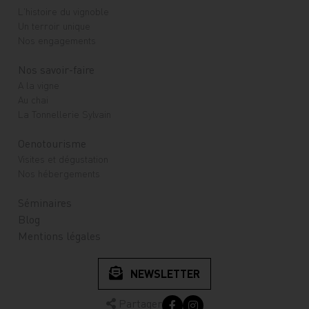
L'histoire du vignoble
Un terroir unique
Nos engagements
Nos savoir-faire
A la vigne
Au chai
La Tonnellerie Sylvain
Oenotourisme
Visites et dégustation
Nos hébergements
Séminaires
Blog
Mentions légales
NEWSLETTER
Partager