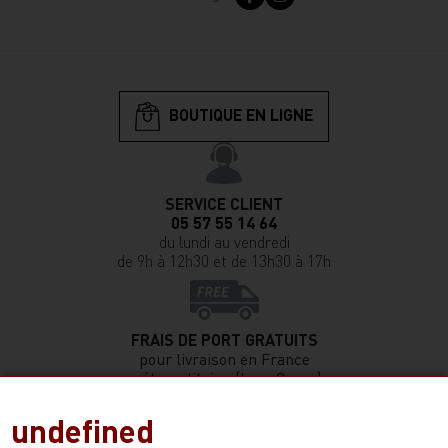
BOUTIQUE EN LIGNE
SERVICE CLIENT
05 57 55 14 64
du lundi au vendredi
de 9h à 12h30 et de 13h30 à 17h
FRAIS DE PORT GRATUITS
pour livraison en France
métropolitaine (hors Corse)
sans minimum de commande
undefined