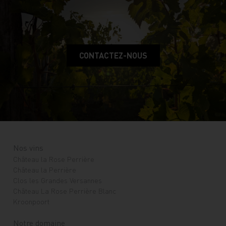
CONTACTEZ-NOUS
Nos vins
Château la Rose Perrière
Château la Perrière
Clos les Grandes Versannes
Château La Rose Perrière Blanc
Kroonpoort
Notre domaine