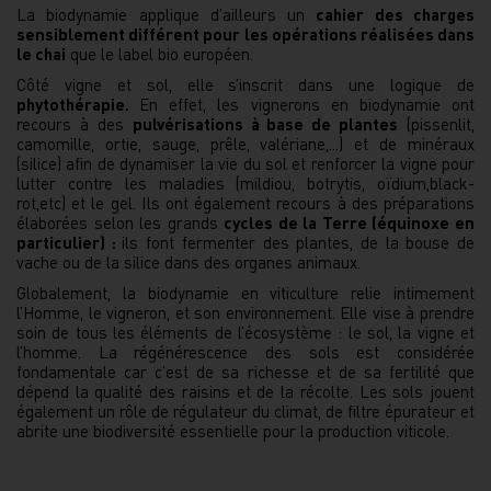
La biodynamie applique d’ailleurs un
cahier des charges
sensiblement différent pour les opérations réalisées dans
le chai
que le label bio européen.
Côté vigne et sol, elle s’inscrit dans une logique de
phytothérapie.
En effet, les vignerons en biodynamie ont
recours à des
pulvérisations à base de plantes
(pissenlit,
camomille, ortie, sauge, prêle, valériane,...) et de minéraux
(silice) afin de dynamiser la vie du sol et renforcer la vigne pour
lutter contre les maladies (mildiou, botrytis, oïdium,black-
rot,etc) et le gel. Ils ont également recours à des préparations
élaborées selon les grands
cycles de la Terre (équinoxe en
particulier) :
ils font fermenter des plantes, de la bouse de
vache ou de la silice dans des organes animaux.
Globalement, la biodynamie en viticulture relie intimement
l’Homme, le vigneron, et son environnement. Elle vise à prendre
soin de tous les éléments de l’écosystème : le sol, la vigne et
l’homme. La régénérescence des sols est considérée
fondamentale car c’est de sa richesse et de sa fertilité que
dépend la qualité des raisins et de la récolte. Les sols jouent
également un rôle de régulateur du climat, de filtre épurateur et
abrite une biodiversité essentielle pour la production viticole.